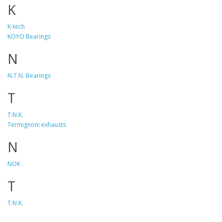
K
K-tech
KOYO Bearings
N
N.T.N. Bearings
T
T.N.K.
Termignoni exhausts
Ν
ΝΟΚ
Τ
Τ.Ν.Κ.