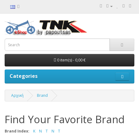
0 item(s) - 0,00 €
Categories
Αρχική
Brand
Find Your Favorite Brand
Brand Index:
K
N
T
Ν
Τ